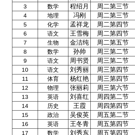
程绍月
周二第三节
3
数学
冯刚
周二第三节
4
地理
孟祥龙
周二第四节
5
化学
王雪梅
周二第四节
6
语文
金洁纯
周二第五节
7
生物
孙帅
周三第二节
8
数学
周书贤
周三第二节
9
语文
刘秀丽
周三第四节
10
语文
杨红艳
周三第四节
11
体育
张丽莉
周三第六节
12
物理
刘喜红
周四第二节
13
英语
王霞
周四第四节
14
历史
吴俊英
周五第二节
15
政治
王冬青
周五第四节
16
英语
刘秀东
周五第四节
17
数学