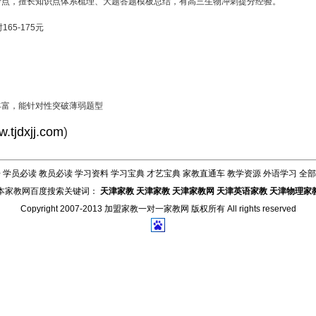
考点，擅长知识点体系梳理、大题答题模板总结，有高三生物冲刺提分经验。
65-175元
丰富，能针对性突破薄弱题型
.tjdxjj.com
)
告
学员必读
教员必读
学习资料
学习宝典
才艺宝典
家教直通车
教学资源
外语学习
全部
本家教网百度搜索关键词：
天津家教
天津家教
天津家教网
天津英语家教
天津物理家
Copyright 2007-2013
加盟家教一对一家教网
版权所有 All rights reserved