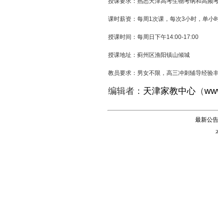
授课要求：熟悉天津高考生物考纲和高频
课时薪资：每周1次课，每次3小时，单小时1
授课时间：每周日下午14:00-17:00
授课地址：蓟州区渔阳镇山倾城
教员要求：男女不限，高三冲刺辅导经验
编辑者：
天津家教中心
（
www
最新公