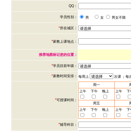
QQ：
学员性别：
男
女
男女不限
*
所在城区：
*
家教上课地点：
推荐地图标记您的位置：
*
学员目前年级：
*
家教时间安排：
每周上
次课 ；每
周一
上午
下午
晚上
上午
下
*
可授课时间：
周五
上午
下午
晚上
上午
下
*
辅导科目：