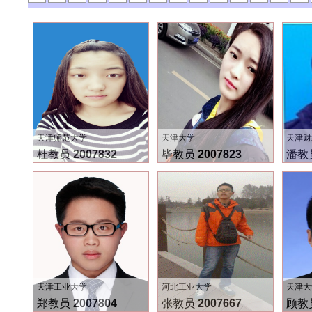
天津师范大学
天津大学
天津财
杜教员
2007832
毕教员
2007823
潘教
天津工业大学
河北工业大学
天津大
郑教员
2007804
张教员
2007667
顾教