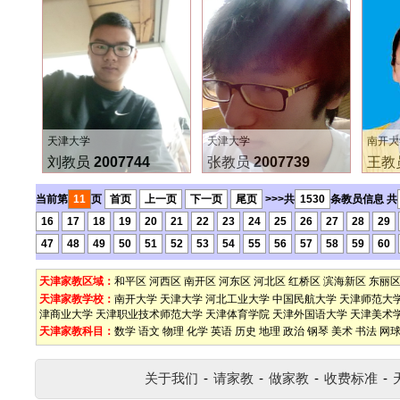
天津大学
天津大学
南开大
刘教员
2007744
张教员
2007739
王教
当前第
11
页
首页
上一页
下一页
尾页
>>>共
1530
条教员信息 共
16
17
18
19
20
21
22
23
24
25
26
27
28
29
47
48
49
50
51
52
53
54
55
56
57
58
59
60
天津家教区域：
和平区
河西区
南开区
河东区
河北区
红桥区
滨海新区
东丽
天津家教学校：
南开大学
天津大学
河北工业大学
中国民航大学
天津师范大
津商业大学
天津职业技术师范大学
天津体育学院
天津外国语大学
天津美术
天津家教科目：
数学
语文
物理
化学
英语
历史
地理
政治
钢琴
美术
书法
网
关于我们
-
请家教
-
做家教
-
收费标准
-