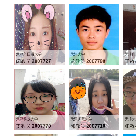
天津外国语大学
天津大学
天津师
闻教员
2007727
孟教员
2007790
王教
天津科技大学
天津师范大学
天津大
姜教员
2007770
郭教员
2007710
张教