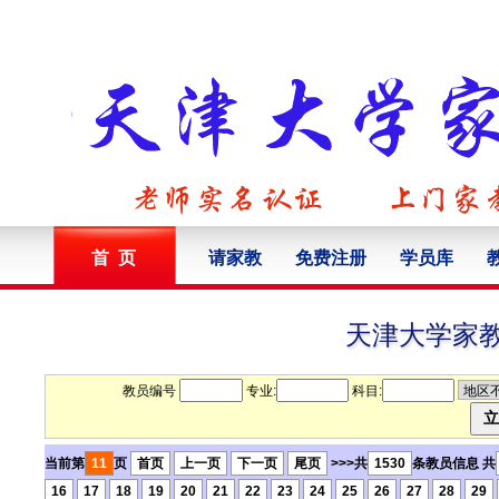
首 页
请家教
免费注册
学员库
天津大学家
教员编号
专业:
科目:
当前第
11
页
首页
上一页
下一页
尾页
>>>共
1530
条教员信息 共
16
17
18
19
20
21
22
23
24
25
26
27
28
29