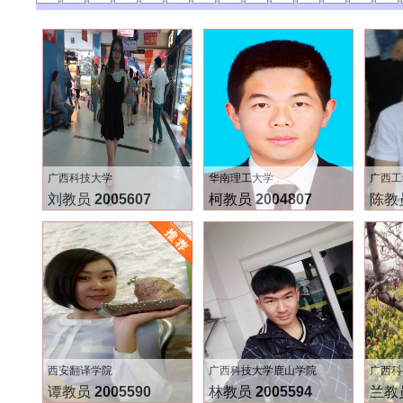
广西科技大学
华南理工大学
广西工
刘教员
2005607
柯教员
2004807
陈教
西安翻译学院
广西科技大学鹿山学院
广西科
谭教员
2005590
林教员
2005594
兰教