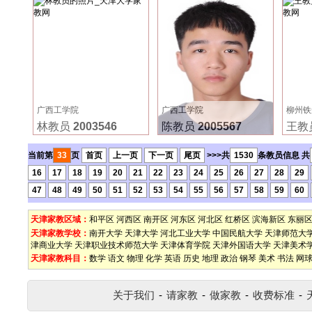
广西工学院
广西工学院
柳州铁
林教员
2003546
陈教员
2005567
王教
当前第
33
页
首页
上一页
下一页
尾页
>>>共
1530
条教员信息 共
16
17
18
19
20
21
22
23
24
25
26
27
28
29
47
48
49
50
51
52
53
54
55
56
57
58
59
60
天津家教区域：
和平区
河西区
南开区
河东区
河北区
红桥区
滨海新区
东丽
天津家教学校：
南开大学
天津大学
河北工业大学
中国民航大学
天津师范大
津商业大学
天津职业技术师范大学
天津体育学院
天津外国语大学
天津美术
天津家教科目：
数学
语文
物理
化学
英语
历史
地理
政治
钢琴
美术
书法
网
关于我们
-
请家教
-
做家教
-
收费标准
-