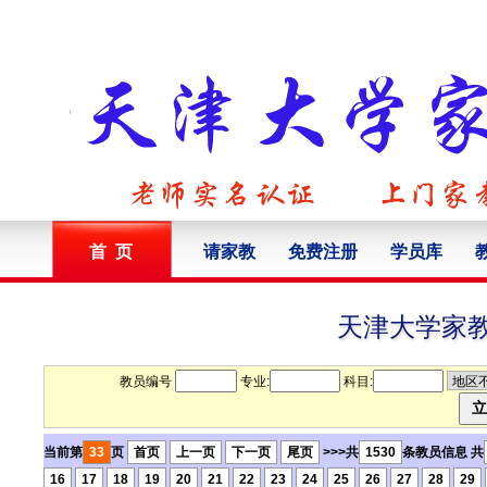
首 页
请家教
免费注册
学员库
天津大学家
教员编号
专业:
科目:
当前第
33
页
首页
上一页
下一页
尾页
>>>共
1530
条教员信息 共
16
17
18
19
20
21
22
23
24
25
26
27
28
29