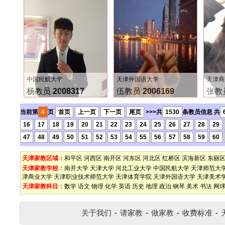
中国民航大学
天津外国语大学
天津商
杨教员
2008317
伍教员
2006169
张教
当前第
4
页
首页
上一页
下一页
尾页
>>>共
1530
条教员信息 共
16
17
18
19
20
21
22
23
24
25
26
27
28
29
47
48
49
50
51
52
53
54
55
56
57
58
59
60
天津家教区域：
和平区
河西区
南开区
河东区
河北区
红桥区
滨海新区
东丽
天津家教学校：
南开大学
天津大学
河北工业大学
中国民航大学
天津师范大
津商业大学
天津职业技术师范大学
天津体育学院
天津外国语大学
天津美术
天津家教科目：
数学
语文
物理
化学
英语
历史
地理
政治
钢琴
美术
书法
网
关于我们
-
请家教
-
做家教
-
收费标准
-