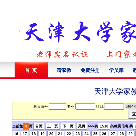
首 页
请家教
免费注册
学员库
天津大学家
教员编号
专业:
科目:
当前第
4
页
首页
上一页
下一页
尾页
>>>共
1530
条教员信息 共
16
17
18
19
20
21
22
23
24
25
26
27
28
29