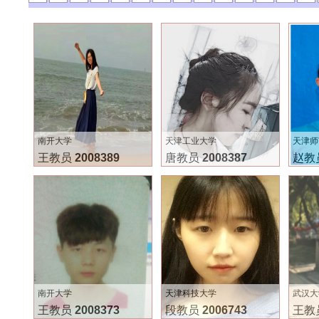
南开大学
天津工业大学
天津师
王教员
2008389
唐教员
2008387
赵教
南开大学
天津科技大学
武汉大
王教员
2008373
段教员
2006743
王教