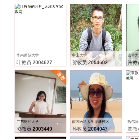
华南师范大学
中山大学
吉林大
叶教员
2004627
贺教员
2004602
符教
广东财经大学
南方医科大学海珠校区
哈尔滨
凌教员
2003449
孙教员
2004047
覃教