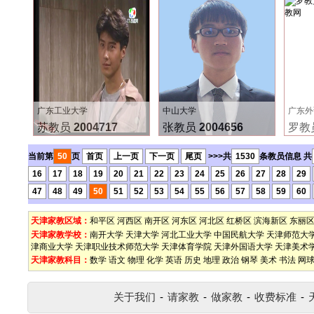
广东工业大学
中山大学
广东外
苏教员
2004717
张教员
2004656
罗教
当前第
50
页
首页
上一页
下一页
尾页
>>>共
1530
条教员信息 共
16
17
18
19
20
21
22
23
24
25
26
27
28
29
47
48
49
50
51
52
53
54
55
56
57
58
59
60
天津家教区域：
和平区
河西区
南开区
河东区
河北区
红桥区
滨海新区
东丽
天津家教学校：
南开大学
天津大学
河北工业大学
中国民航大学
天津师范大
津商业大学
天津职业技术师范大学
天津体育学院
天津外国语大学
天津美术
天津家教科目：
数学
语文
物理
化学
英语
历史
地理
政治
钢琴
美术
书法
网
关于我们
-
请家教
-
做家教
-
收费标准
-