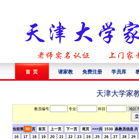
首 页
请家教
免费注册
学员库
天津大学家
教员编号
专业:
科目:
当前第
50
页
首页
上一页
下一页
尾页
>>>共
1530
条教员信息 共
16
17
18
19
20
21
22
23
24
25
26
27
28
29