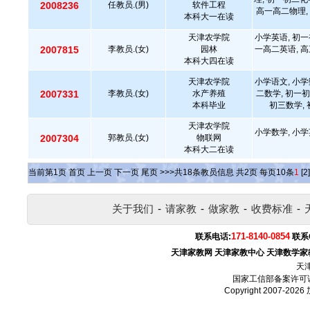
2008236
任教员.(男)
软件工程
高一高二物理, 
本科大一在读
天津农学院
小学英语, 初一
2007815
李教员.(女)
园林
一高二英语, 高
本科大四在读
天津农学院
小学语文, 小学
2007331
李教员.(女)
水产养殖
二数学, 初一初
本科毕业
初三数学, 
天津农学院
小学数学, 小学
2007304
郭教员.(女)
物联网
本科大二在读
当前第
1
页
首页
上一页
下一页
尾页
>>>共
18
条教员信息 共
2
页 每页
10
条
1
[2]
关于我们
-
请家教
-
做家教
-
收费标准
-
171-8140-0854
联系电话:
联系
天津家教网
天津家教中心
天津数学家
天
国家工信部备案许可
Copyright 2007-2026