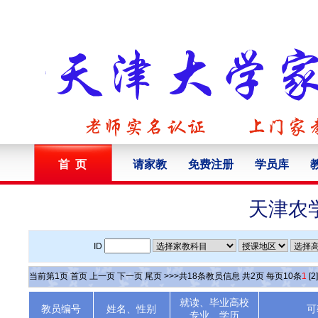
首 页
请家教
免费注册
学员库
天津农
ID
当前第
1
页
首页
上一页
下一页
尾页
>>>共
18
条教员信息 共
2
页 每页
10
条
1
[2]
就读、毕业高校
教员编号
姓名、性别
可
专业、学历