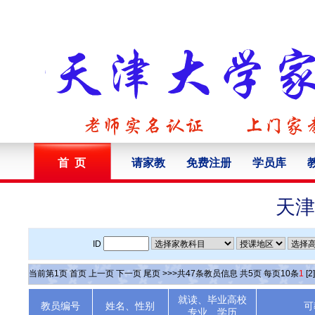
首 页
请家教
免费注册
学员库
天津
ID
当前第
1
页
首页
上一页
下一页
尾页
>>>共
47
条教员信息 共
5
页 每页
10
条
1
[2]
就读、毕业高校
教员编号
姓名、性别
可
专业、学历