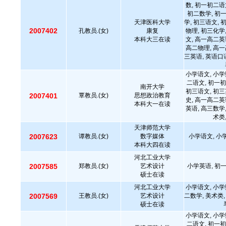
数, 初一初二语
初二数学, 初
天津医科大学
学, 初三语文, 
2007402
孔教员.(女)
康复
物理, 初三化学
本科大三在读
文, 高一高二英
高二物理, 高一
三英语, 英语口语
小学语文, 小学
二语文, 初一初
南开大学
初三语文, 初三
2007401
覃教员.(女)
思想政治教育
史, 高一高二英
本科大一在读
英语, 高三数学
术类
天津师范大学
2007623
谭教员.(女)
数字媒体
小学语文, 小
本科大四在读
河北工业大学
2007585
郑教员.(女)
艺术设计
小学英语, 初
硕士在读
河北工业大学
小学语文, 小学
2007569
王教员.(女)
艺术设计
二数学, 美术类,
硕士在读
小学语文, 小学
二语文, 初一初