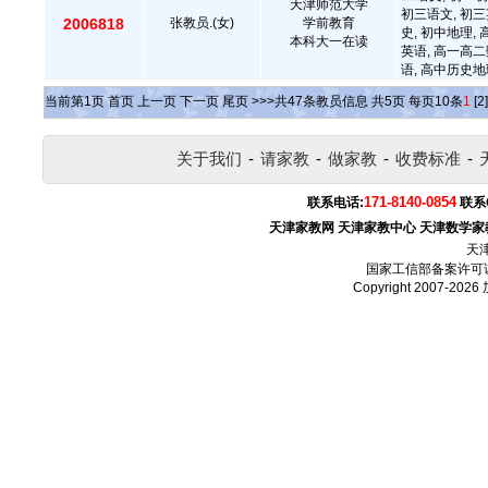
天津师范大学
初三语文, 初三
2006818
张教员.(女)
学前教育
史, 初中地理,
本科大一在读
英语, 高一高二
语, 高中历史地
当前第
1
页
首页
上一页
下一页
尾页
>>>共
47
条教员信息 共
5
页 每页
10
条
1
[2]
关于我们
-
请家教
-
做家教
-
收费标准
-
171-8140-0854
联系电话:
联系
天津家教网
天津家教中心
天津数学家
天
国家工信部备案许可
Copyright 2007-2026