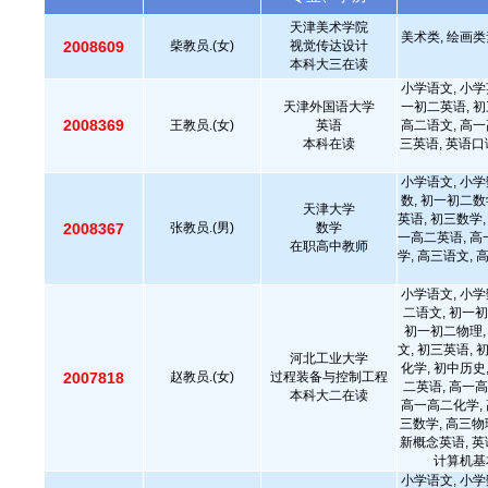
天津美术学院
美术类, 绘画
2008609
柴教员.(女)
视觉传达设计
本科大三在读
小学语文, 小学
天津外国语大学
一初二英语, 初
2008369
王教员.(女)
英语
高二语文, 高一
本科在读
三英语, 英语口
小学语文, 小学
数, 初一初二数
天津大学
英语, 初三数学,
2008367
张教员.(男)
数学
一高二英语, 高
在职高中教师
学, 高三语文, 
小学语文, 小学
二语文, 初一初
初一初二物理,
文, 初三英语, 
河北工业大学
化学, 初中历史
2007818
赵教员.(女)
过程装备与控制工程
二英语, 高一高
本科大二在读
高一高二化学, 
三数学, 高三物
新概念英语, 英
计算机基
小学语文, 小学