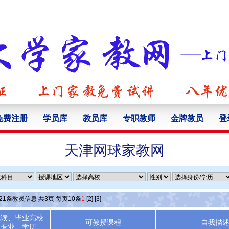
免费注册
学员库
教员库
专职教师
金牌教员
登
天津网球家教网
21
条教员信息 共
3
页 每页
10
条
1
[2]
[3]
就读、毕业高校
可教授课程
自我描
专业、学历