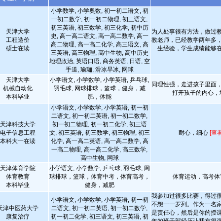
小学数学, 小学奥数, 初一初二语文, 初
一初二数学, 初一初二物理, 初三语文,
初三英语, 初三数学, 初三化学, 初中历
天津大学
为人处事很有方法，做过
史, 高一高二语文, 高一高二数学, 高一
工程造价
教老师，已经教学两年多
高二物理, 高一高二化学, 高三语文, 高
硕士在读
生经验，学生成绩能够
三英语, 高三物理, 高中生物, 高中历史
地理政治, 英语口语, 商务英语, 日语, 空
手道, 瑜珈, 滑冰旱冰, 网球
天津大学
小学语文, 小学数学, 小学英语, 乒乓球,
同理性强，走进孩子里面
机械自动化
羽毛球, 网球排球，篮球，健身，减
打开孩子的内心，
本科毕业
肥，体能
小学语文, 小学数学, 小学英语, 初一初
二语文, 初一初二英语, 初一初二数学,
天津科技大学
初一初二物理, 初一初二化学, 初三语
电子信息工程
文, 初三英语, 初三数学, 初三物理, 初三
耐心，细心
[查
本科大一在读
化学, 高一高二英语, 高一高二数学, 高
一高二物理, 高一高二化学, 高三数学,
高中生物, 网球
天津体育学院
小学语文, 小学数学, 乒乓球, 羽毛球, 网
体育教育
球排球，篮球，体育中考，体育高考，
体育运动，高考体育
本科毕业
健身，减肥
我参加过很多比赛，得过
小学语文, 小学数学, 小学英语, 初一初
不想一一罗列。作为一名
天津中医药大学
二语文, 初一初二英语, 初一初二数学,
是责任心，然后是你的授
康复治疗
初一初二化学, 初三语文, 初三英语, 初