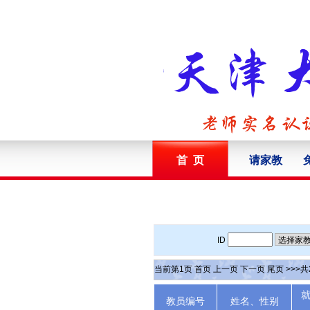
首 页
请家教
ID
当前第
1
页
首页
上一页
下一页
尾页
>>>共
教员编号
姓名、性别