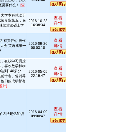
强的责任心，多次
底需要什么！
[查
，大学本科就读于
查看
成绩专业第五，保
2016-10-23
详情
16:38:34
继续攻读硕士学
查看
活 有责任心 曾作
2016-09-26
详情
大会 英语成绩一
00:03:18
秀
生，在校学习测控
科，喜欢数学和物
查看
达到140多分，
2016-05-05
详情
22:19:47
里前十名。曾辅导
，他们的成绩都有
照片]
查看
2016-04-09
的方法记忆知识
详情
09:00:47