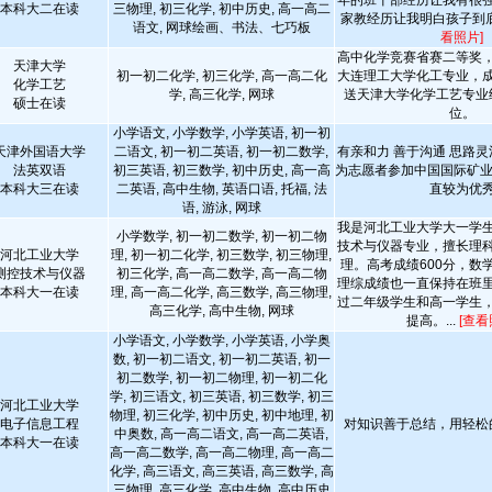
年的班干部经历让我有很
本科大二在读
三物理, 初三化学, 初中历史, 高一高二
家教经历让我明白孩子到
语文, 网球绘画、书法、七巧板
看照片]
高中化学竞赛省赛二等奖
天津大学
初一初二化学, 初三化学, 高一高二化
大连理工大学化工专业，
化学工艺
学, 高三化学, 网球
送天津大学化学工艺专业
硕士在读
位。
小学语文, 小学数学, 小学英语, 初一初
天津外国语大学
二语文, 初一初二英语, 初一初二数学,
有亲和力 善于沟通 思路灵
法英双语
初三英语, 初三数学, 初中历史, 高一高
为志愿者参加中国国际矿业
本科大三在读
二英语, 高中生物, 英语口语, 托福, 法
直较为优
语, 游泳, 网球
我是河北工业大学大一学
小学数学, 初一初二数学, 初一初二物
技术与仪器专业，擅长理
河北工业大学
理, 初一初二化学, 初三数学, 初三物理,
理。高考成绩600分，数学
测控技术与仪器
初三化学, 高一高二数学, 高一高二物
理综成绩也一直保持在班
本科大一在读
理, 高一高二化学, 高三数学, 高三物理,
过二年级学生和高一学生
高三化学, 高中生物, 网球
提高。...
[查看
小学语文, 小学数学, 小学英语, 小学奥
数, 初一初二语文, 初一初二英语, 初一
初二数学, 初一初二物理, 初一初二化
学, 初三语文, 初三英语, 初三数学, 初三
河北工业大学
物理, 初三化学, 初中历史, 初中地理, 初
电子信息工程
对知识善于总结，用轻松
中奥数, 高一高二语文, 高一高二英语,
本科大一在读
高一高二数学, 高一高二物理, 高一高二
化学, 高三语文, 高三英语, 高三数学, 高
三物理, 高三化学, 高中生物, 高中历史