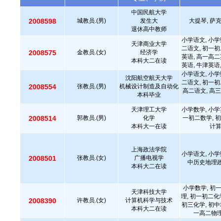
中国民航大学
2008598
城教员.(男)
发生大
大提琴, 萨
退休高中教师
小学语文, 小学
天津商业大学
二语文, 初一初
2008575
金教员.(女)
经济学
英语, 高一高二
本科大二在读
英语, 牛津英语
小学语文, 小学
沈阳航空航天大学
二语文, 初一初
2008554
张教员.(男)
机械设计制造及自动化
高二语文, 高三
本科毕业
天津理工大学
小学数学, 小学
2008514
郭教员.(男)
化学
一初二数学, 初
本科大一在读
计
上海政法学院
小学语文, 小学
2008501
张教员.(女)
广播电视学
中历史地理政
本科大二在读
小学数学, 初
天津科技大学
理, 初一初二化
2008390
许教员.(女)
计算机科学与技术
初三化学, 初中
本科大二在读
一高二物理