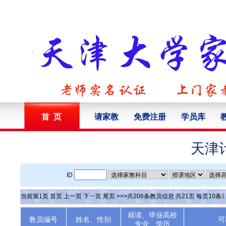
首 页
请家教
免费注册
学员库
天津
ID
当前第
1
页
首页
上一页
下一页
尾页
>>>共
206
条教员信息 共
21
页 每页
10
条
1
就读、毕业高校
教员编号
姓名、性别
可
专业、学历