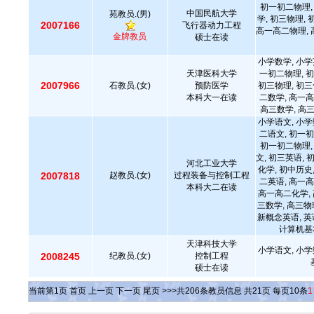
初一初二物理,
中国民航大学
苑教员.(男)
学, 初三物理,
2007166
飞行器动力工程
高一高二物理, 
金牌教员
硕士在读
小学数学, 小学
天津医科大学
一初二物理, 初
2007966
石教员.(女)
预防医学
初三物理, 初三
本科大一在读
二数学, 高一高
高三数学, 高
小学语文, 小学
二语文, 初一初
初一初二物理,
文, 初三英语, 
河北工业大学
化学, 初中历史
2007818
赵教员.(女)
过程装备与控制工程
二英语, 高一高
本科大二在读
高一高二化学, 
三数学, 高三物
新概念英语, 英
计算机基
天津科技大学
小学语文, 小学
2008245
纪教员.(女)
控制工程
硕士在读
当前第
1
页
首页
上一页
下一页
尾页
>>>共
206
条教员信息 共
21
页 每页
10
条
1