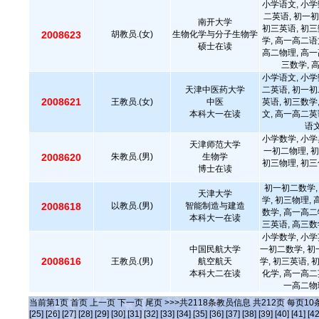
小学语文, 小学
二英语, 初一初
南开大学
初三英语, 初三
2008623
胡教员.(女)
生物化学与分子生物学
学, 高一高二语
硕士在读
高二物理, 高一
三数学, 
小学语文, 小学
天津中医药大学
二英语, 初一初
2008621
王教员.(女)
中医
英语, 初三数学
本科大一在读
文, 高一高二英
语文
小学数学, 小学
天津师范大学
一初二物理, 初
2008620
朱教员.(男)
生物学
初三物理, 初三
博士在读
初一初二数学,
天津大学
学, 初三物理,
2008618
以教员.(男)
智能制造与建造
数学, 高一高二
本科大一在读
三英语, 高三数
小学数学, 小学
中国民航大学
一初二数学, 初
2008616
王教员.(男)
航空航天
学, 初三英语, 
本科大二在读
化学, 高一高二
一高二物
当前第
1
页
首页
上一页
下一页
尾页
>>>共
2118
条教员信息 共
212
页 每页
10
[25]
[26]
[27]
[28]
[29]
[30]
[31]
[32]
[33]
[34]
[35]
[36]
[37]
[38]
[39]
[40]
[41]
[42