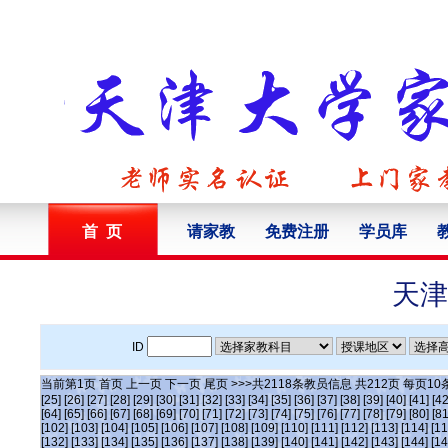
首 页
请家教
免费注册
学员库
天津
ID
当前第
1
页
首页
上一页
下一页
尾页
>>>共
2118
条教员信息 共
212
页 每页
10
[25]
[26]
[27]
[28]
[29]
[30]
[31]
[32]
[33]
[34]
[35]
[36]
[37]
[38]
[39]
[40]
[41]
[42
[64]
[65]
[66]
[67]
[68]
[69]
[70]
[71]
[72]
[73]
[74]
[75]
[76]
[77]
[78]
[79]
[80]
[81
[102]
[103]
[104]
[105]
[106]
[107]
[108]
[109]
[110]
[111]
[112]
[113]
[114]
[11
[132]
[133]
[134]
[135]
[136]
[137]
[138]
[139]
[140]
[141]
[142]
[143]
[144]
[14