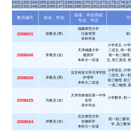
[162]
[163]
[164]
[165]
[166]
[167]
[168]
[169]
[170]
[171]
[172]
[173]
[174]
[17
[192]
[193]
[194]
[195]
[196]
[197]
[198]
[199]
[200]
[201]
[202]
[203]
[204]
[20
就读、毕业高校
教员编号
姓名、性别
可
专业、学历
福建师范大学
2008641
张教员.(男)
行政管理
初
本科毕业
小学语文, 小学
天津城建大学
二语文, 初一初
2008640
常教员.(女)
建筑学
初一初二物理,
本科大一在读
文, 初三英语, 
小学语文, 小学
北京科技大学天津学院
二语文, 初一初
2008630
宋教员.(男)
护理学
初三物理, 初三
本科大二在读
一高二物理, 
天津市静海区第一中学
小学数学, 初一
2008625
马教员.(女)
化学
高中毕业
北京师范大学
初一初二数学,
2008624
伊教员.(女)
生物科学
学, 高三数学
本科大一在读