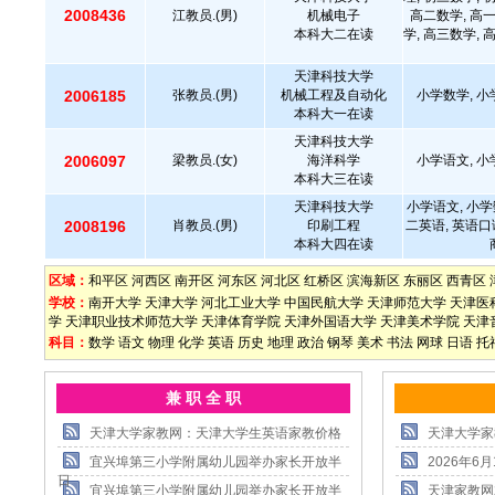
2008436
江教员.(男)
机械电子
高二数学, 高
本科大二在读
学, 高三数学, 
天津科技大学
2006185
张教员.(男)
机械工程及自动化
小学数学, 小
本科大一在读
天津科技大学
2006097
梁教员.(女)
海洋科学
小学语文, 小
本科大三在读
天津科技大学
小学语文, 小学
2008196
肖教员.(男)
印刷工程
二英语, 英语口
本科大四在读
区域：
和平区
河西区
南开区
河东区
河北区
红桥区
滨海新区
东丽区
西青区
学校：
南开大学
天津大学
河北工业大学
中国民航大学
天津师范大学
天津医
学
天津职业技术师范大学
天津体育学院
天津外国语大学
天津美术学院
天津
科目：
数学
语文
物理
化学
英语
历史
地理
政治
钢琴
美术
书法
网球
日语
托
兼 职 全 职
天津大学家教网：天津大学生英语家教价格
天津大学家
宜兴埠第三小学附属幼儿园举办家长开放半
2026年
日
宜兴埠第三小学附属幼儿园举办家长开放半
天津家教网