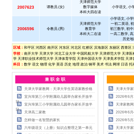
天津师范大学
2007623
谭教员.(女)
数字媒体
小学语文, 小
本科大四在读
小学语文, 小学
天津师范大学
一初二英语, 初
2006596
令教员.(男)
教育学
初三数学, 初中
本科大二在读
一高二数学, 高
历史地
区域：
和平区
河西区
南开区
河东区
河北区
红桥区
滨海新区
东丽区
西青区
学校：
南开大学
天津大学
河北工业大学
中国民航大学
天津师范大学
天津医
学
天津职业技术师范大学
天津体育学院
天津外国语大学
天津美术学院
天津
科目：
数学
语文
物理
化学
英语
历史
地理
政治
钢琴
美术
书法
网球
日语
托
兼 职 全 职
天津大学家教网：天津大学生英语家教价格
天津大学家
宜兴埠第三小学附属幼儿园举办家长开放半
2026年
日
宜兴埠第三小学附属幼儿园举办家长开放半
天津家教网
日
天津高二家教
2026年
怎样做一名智慧的家长
2026年
六年级语文（上册）知识点整理之第一单元
天津大学家