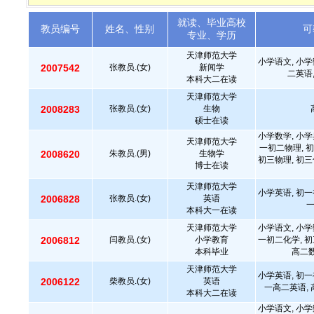
就读、毕业高校
教员编号
姓名、性别
可
专业、学历
天津师范大学
小学语文, 小学
2007542
张教员.(女)
新闻学
二英语
本科大二在读
天津师范大学
2008283
张教员.(女)
生物
硕士在读
小学数学, 小学
天津师范大学
一初二物理, 初
2008620
朱教员.(男)
生物学
初三物理, 初三
博士在读
天津师范大学
小学英语, 初一
2006828
张教员.(女)
英语
本科大一在读
天津师范大学
小学语文, 小学
2006812
闫教员.(女)
小学教育
一初二化学, 初
本科毕业
高二数
天津师范大学
小学英语, 初一
2006122
柴教员.(女)
英语
一高二英语, 
本科大二在读
小学语文, 小学