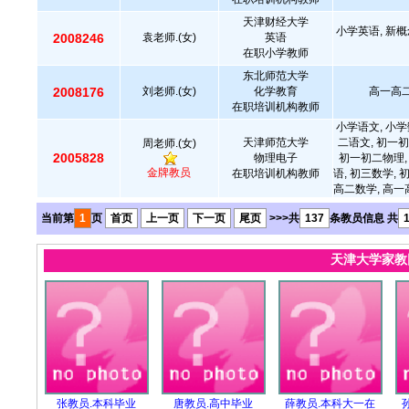
天津财经大学
小学英语, 新概
2008246
袁老师.(女)
英语
在职小学教师
东北师范大学
2008176
刘老师.(女)
化学教育
高一高二
在职培训机构教师
小学语文, 小学
天津师范大学
二语文, 初一初
周老师.(女)
2005828
物理电子
初一初二物理,
金牌教员
在职培训机构教师
语, 初三数学, 
高二数学, 高一
当前第
1
页
首页
上一页
下一页
尾页
>>>共
137
条教员信息 共
天津大学家
张教员.本科毕业
唐教员.高中毕业
薛教员.本科大一在