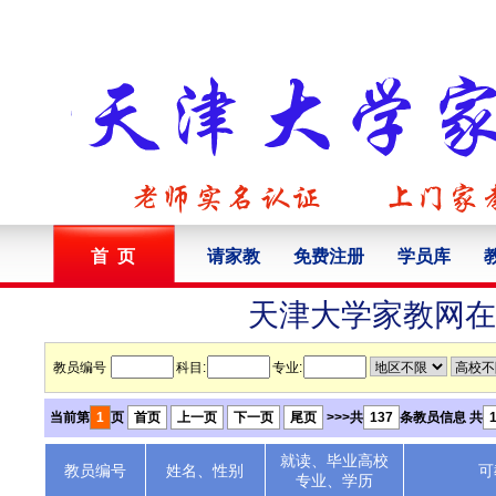
首 页
请家教
免费注册
学员库
天津大学家教网在
教员编号
科目:
专业:
当前第
1
页
首页
上一页
下一页
尾页
>>>共
137
条教员信息 共
就读、毕业高校
教员编号
姓名、性别
可
专业、学历