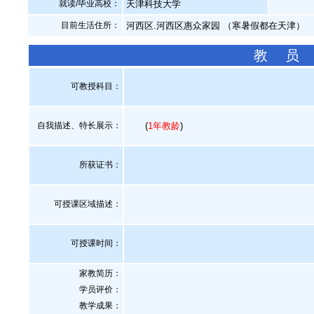
就读/毕业高校：
天津科技大学
目前生活住所：
河西区.河西区惠众家园 （寒暑假都在天津）
教 员
可教授科目：
自我描述、特长展示
：
(
1年教龄
)
所获证书
：
可授课区域描述：
可授课时间：
家教简历：
学员评价：
教学成果：