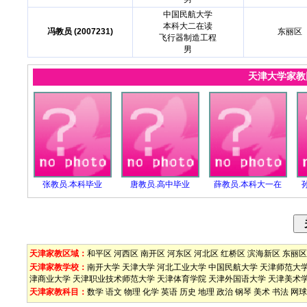
中国民航大学
本科大二在读
冯教员 (2007231)
东丽区
飞行器制造工程
男
天津大学家
张教员.本科毕业
唐教员.高中毕业
薛教员.本科大一在
天津家教区域：
和平区
河西区
南开区
河东区
河北区
红桥区
滨海新区
东丽区
天津家教学校：
南开大学
天津大学
河北工业大学
中国民航大学
天津师范大
津商业大学
天津职业技术师范大学
天津体育学院
天津外国语大学
天津美术
天津家教科目：
数学
语文
物理
化学
英语
历史
地理
政治
钢琴
美术
书法
网球