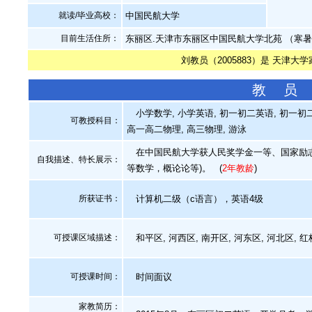
就读/毕业高校：
中国民航大学
目前生活住所：
东丽区.天津市东丽区中国民航大学北苑 （寒
刘教员（2005883）是 天津大
教 员
小学数学, 小学英语, 初一初二英语, 初一初二数
可教授科目：
高一高二物理, 高三物理, 游泳
在中国民航大学获人民奖学金一等、国家励志
自我描述、特长展示
：
等数学，概论论等)。
(
2年教龄
)
所获证书
：
计算机二级（c语言），英语4级
可授课区域描述：
和平区, 河西区, 南开区, 河东区, 河北区, 红
可授课时间：
时间面议
家教简历：