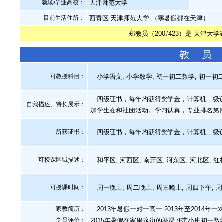
就读/毕业高校：
天津师范大学
目前生活住所：
西青区.天津师范大学 （寒暑假都在天津）
郑教员（2007423）是 天津大
教 员
可教授科目：
小学语文, 小学数学, 初一初二数学, 初一初二
四级证书，每年均获得奖学金，计算机二级证
自我描述、特长展示
：
加学生会和社团活动。学习认真，专业排名第
所获证书
：
四级证书，每年均获得奖学金，计算机二级
可授课区域描述：
和平区, 河西区, 南开区, 河东区, 河北区, 红
可授课时间：
周一晚上, 周二晚上, 周三晚上, 周四下午, 
家教简历：
2013年暑假一对一高一 2013年至201
学员评价：
2015年暑假在家里这边的补课班带小班初一数学