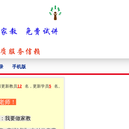
录
手机版
日更新教员
12
名，更新学员
5
名。
老师！
：我要做家教