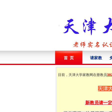
首 页
请家教
目前，天津大学家教网在册教员
38
天津
新教员请一