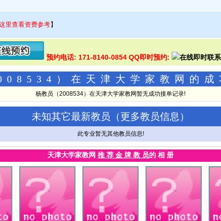
这里查看资费参考
】
预约电话: 171-8140-0854 QQ即时预约:
008534）在天津大学家教网的
杨教员（2008534）在天津大学家教网暂无成功接单记录!
未知其它最新教员（
更多教员信息
）
此专业暂无其他教员信息!
天津大学家教网
推 荐 金 牌 教 员
的 相 册