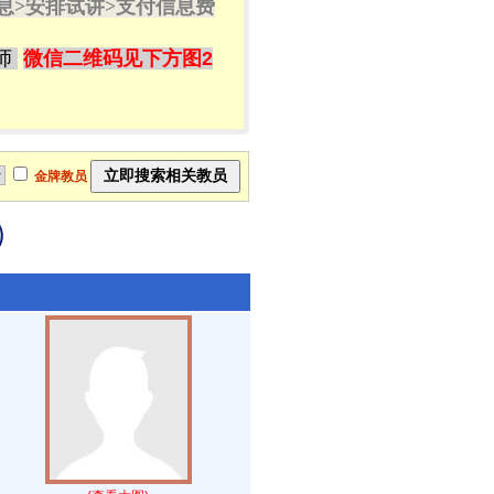
息>
安排试讲
>
支付信息费
师
微信二维码见下方图2
金牌教员
）