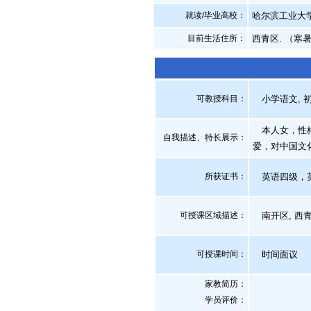
就读/毕业高校：
哈尔滨工业大
目前生活住所：
西青区. （寒
可教授科目：
小学语文, 初
本人女，性格
自我描述、特长展示
：
爱，对中国文
所获证书
：
英语四级，英
可授课区域描述：
南开区, 西青
可授课时间：
时间面议
家教简历：
学员评价：