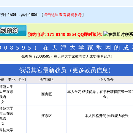
初中150/h，高中180/h
【
点击这里查看资费参考
】
预约电话: 171-8140-0854 QQ即时预约:
008595）在天津大学家教网的
张教员（2008595）在天津大学家教网暂无成功接单记录!
俄语其它最新教员（
更多教员信息
）
身份、专业、性别
所在城区
个人简介
师范大学
大三在读
本人学习成绩优异，在学校获得院级一等
西青区
俄语
金。
女
师范大学
大三在读
河东区
本人性格开朗 沟通能力较强
俄语
女
科技大学