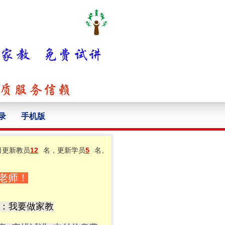
录
手机版
日更新教员
12
名，更新学员
5
名。
老师！
：我要做家教