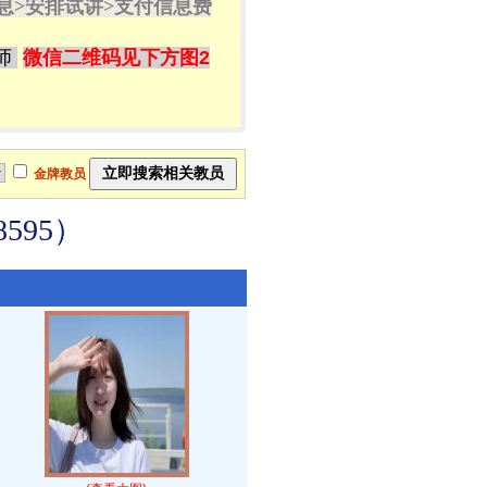
息>
安排试讲
>
支付信息费
师
微信二维码见下方图2
金牌教员
595）