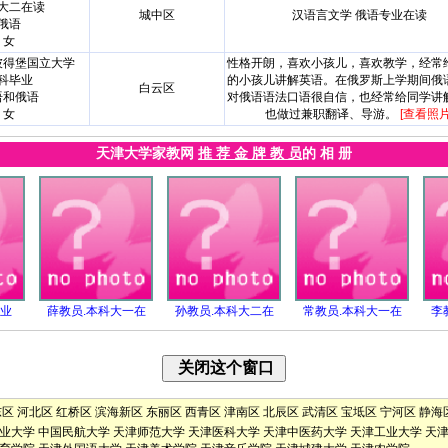
大二在读
城中区
汉语言文学 俄语专业在读
俄语
女
彼得堡国立大学
性格开朗，喜欢小孩儿，喜欢教学，经常
科毕业
的小孩儿讲解英语。在俄罗斯上学期间俄
白云区
语和俄语
对俄语语法口语很自信，也经常给同学讲
女
也做过兼职翻译、导游。
[查看照片
天津大学家教网
推 荐 金 牌 教 员
的 相 册
毕业
薛教员.本科大一在
孙教员.本科大二在
常教员.本科大一在
李
东区
河北区
红桥区
滨海新区
东丽区
西青区
津南区
北辰区
武清区
宝坻区
宁河区
静海
业大学
中国民航大学
天津师范大学
天津医科大学
天津中医药大学
天津工业大学
天