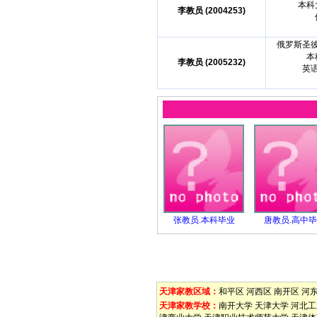
本科
李教员 (2004253)
俄罗斯圣
本
李教员 (2005232)
英
张教员.本科毕业
唐教员.高中
天津家教区域：
和平区
河西区
南开区
河
天津家教学校：
南开大学
天津大学
河北工