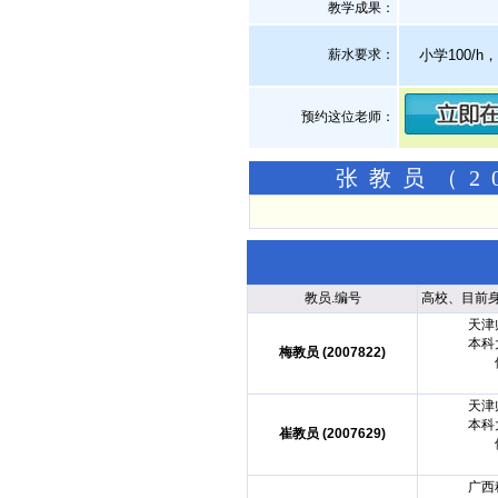
教学成果：
薪水要求：
小学100/h，
预约这位老师：
张教员（2
教员.编号
高校、目前
天津
本科
梅教员 (2007822)
天津
本科
崔教员 (2007629)
广西