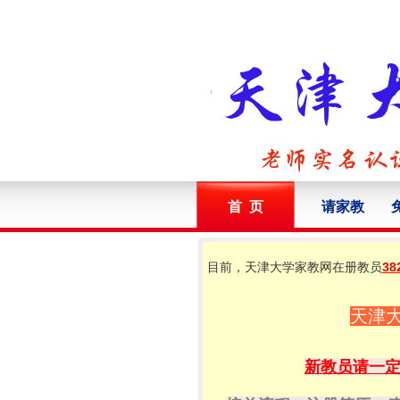
首 页
请家教
目前，天津大学家教网在册教员
38
天津
新教员请一